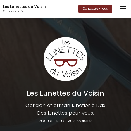
Aller
Les Lunettes du Voisin
au
Contactez-nous
Opticien à Dax
contenu
principal
Les Lunettes du Voisin
Opticien et artisan lunetier à Dax
Des lunettes pour vous,
vos amis et vos voisins