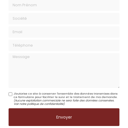
Nom Prénom
Société
Email
Téléphone
Message
J'autorise ce site à conserver l'ensemble des données transmises dans
ce formulaire pour faciliter le suivi et le traitement de ma demande.
(Aucune exploitation commerciale ne sera faite des données conservées.
Voir notre
politique de confidentialité
)