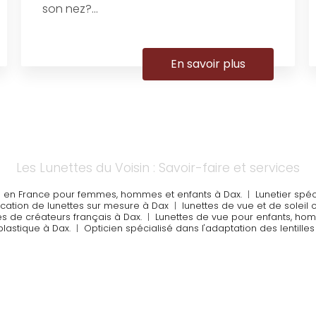
son nez?...
En savoir plus
Les Lunettes du Voisin : Savoir-faire et services
es en France pour femmes, hommes et enfants à Dax.
|
Lunetier spé
ication de lunettes sur mesure à Dax
|
lunettes de vue et de soleil 
tes de créateurs français à Dax.
|
Lunettes de vue pour enfants, h
lastique à Dax.
|
Opticien spécialisé dans l'adaptation des lentill