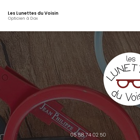
Navigation principal
Aller
au
Les Lunettes du Voisin
contenu
Opticien à Dax
principal
05 58 74 02 50