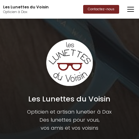
Aller
Les Lunettes du Voisin
au
Contactez-nous
Opticien à Dax
contenu
principal
Les Lunettes du Voisin
Opticien et artisan lunetier à Dax
Des lunettes pour vous,
vos amis et vos voisins