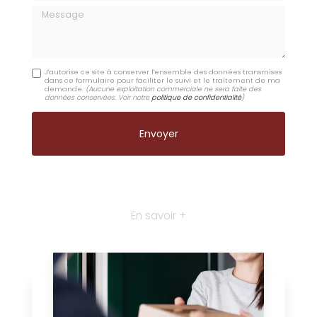
Message
J'autorise ce site à conserver l'ensemble des données transmises
dans ce formulaire pour faciliter le suivi et le traitement de ma
demande.
(Aucune exploitation commerciale ne sera faite des
données conservées. Voir notre
politique de confidentialité
)
En savoir +