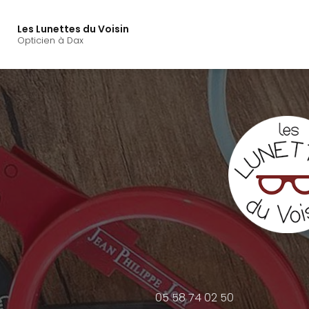
Navigation principal
Aller
au
Les Lunettes du Voisin
contenu
Opticien à Dax
principal
05 58 74 02 50