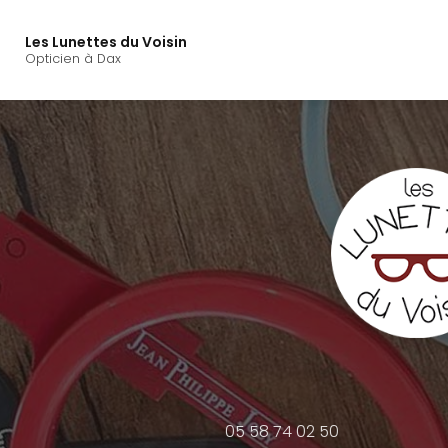
Navigation principal
Aller
au
Les Lunettes du Voisin
contenu
Opticien à Dax
principal
05 58 74 02 50