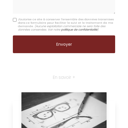
J'autorise ce site à conserver l'ensemble des données transmises
dans ce formulaire pour faciliter le suivi et le traitement de ma
demande.
(Aucune exploitation commerciale ne sera faite des
données conservées. Voir notre
politique de confidentialité
)
En savoir +