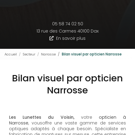
05 58 74 02 50
13 rue des Carmes
40100 Dax
En savoir plus
Accueil
Secteur
Narrosse
Bilan visuel par opticien Narrosse
Bilan visuel par opticien
Narrosse
Les Lunettes du Voisin,
votre
opticien à
Narrosse
, vousoffre une vaste gamme de services
optiques adaptés à chaque besoin. Spécialiste en
fabrication de montures sur mesure, cette entreprise