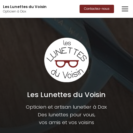
Aller
Les Lunettes du Voisin
au
Contactez-nous
Opticien à Dax
contenu
principal
Les Lunettes du Voisin
Opticien et artisan lunetier à Dax
Des lunettes pour vous,
vos amis et vos voisins