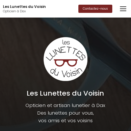
Aller
Les Lunettes du Voisin
au
Contactez-nous
Opticien à Dax
contenu
principal
Les Lunettes du Voisin
Opticien et artisan lunetier à Dax
Des lunettes pour vous,
vos amis et vos voisins