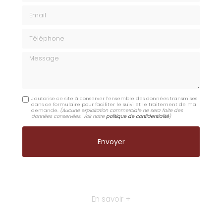
Email
Téléphone
Message
J'autorise ce site à conserver l'ensemble des données transmises
dans ce formulaire pour faciliter le suivi et le traitement de ma
demande.
(Aucune exploitation commerciale ne sera faite des
données conservées. Voir notre
politique de confidentialité
)
En savoir +