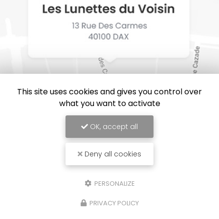
This site uses cookies and gives you control over
what you want to activate
OK, accept all
Deny all cookies
Les Lunettes du Voisin, Opticien à Dax
Mentions légales
-
Plan du site
-
Liens utiles
-
Cookies
PERSONALIZE
Création et référencement de site Internet
Demande de Devis
PRIVACY POLICY
Secteur
-
En savoir +