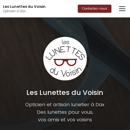
Aller
Les Lunettes du Voisin
au
Contactez-nous
Opticien à Dax
contenu
principal
Les Lunettes du Voisin
Opticien et artisan lunetier à Dax
Des lunettes pour vous,
vos amis et vos voisins