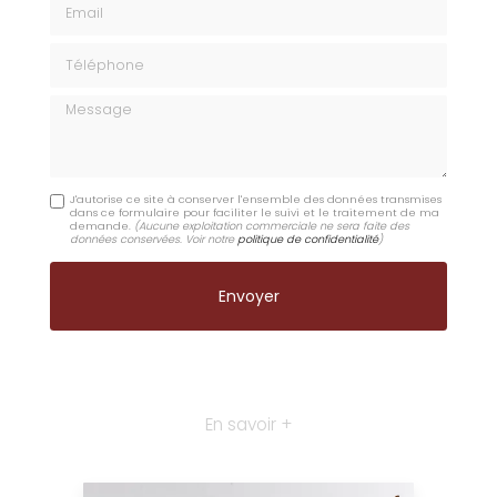
Téléphone
Message
J'autorise ce site à conserver l'ensemble des données transmises
dans ce formulaire pour faciliter le suivi et le traitement de ma
demande.
(Aucune exploitation commerciale ne sera faite des
données conservées. Voir notre
politique de confidentialité
)
En savoir +