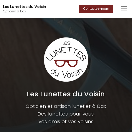
Aller
Les Lunettes du Voisin
au
Contactez-nous
Opticien à Dax
contenu
principal
Les Lunettes du Voisin
Opticien et artisan lunetier à Dax
Des lunettes pour vous,
vos amis et vos voisins