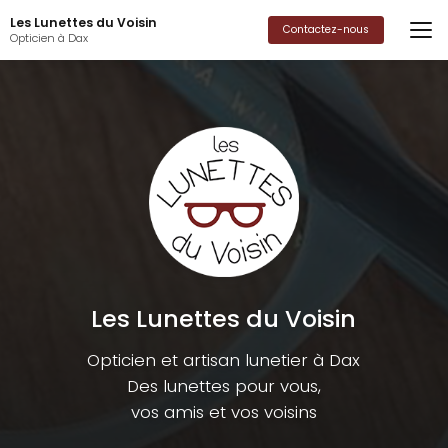
Aller
Les Lunettes du Voisin
au
Contactez-nous
Opticien à Dax
contenu
principal
Les Lunettes du Voisin
Opticien et artisan lunetier à Dax
Des lunettes pour vous,
vos amis et vos voisins