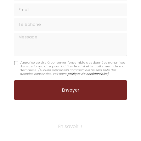
Email
Téléphone
Message
J'autorise ce site à conserver l'ensemble des données transmises
dans ce formulaire pour faciliter le suivi et le traitement de ma
demande.
(Aucune exploitation commerciale ne sera faite des
données conservées. Voir notre
politique de confidentialité
)
En savoir +