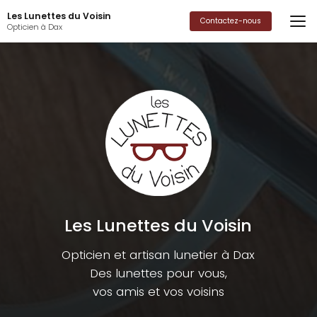
Aller
Les Lunettes du Voisin
au
Contactez-nous
Opticien à Dax
contenu
principal
Les Lunettes du Voisin
Opticien et artisan lunetier à Dax
Des lunettes pour vous,
vos amis et vos voisins