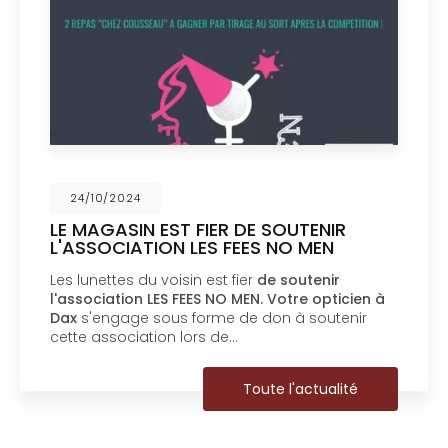
/10/2024
24
MAGASIN EST FIER DE SOUTENIR
DER
SSOCIATION LES FEES NO MEN
MAG
unettes du voisin est fier
de soutenir
Les l
ociation LES FEES NO MEN.
Votre opticien à
prés
'engage sous forme de don à soutenir
du m
 association lors de…
défi 
Toute l'actualité