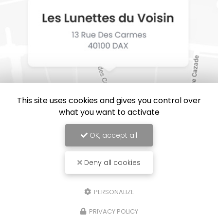
This site uses cookies and gives you control over
what you want to activate
OK, accept all
Deny all cookies
Les Lunettes du Voisin, Opticien à Dax
Mentions légales
-
Plan du site
-
Liens utiles
-
Cookies
PERSONALIZE
Création et référencement de site Internet
Demande de Devis
PRIVACY POLICY
Secteur
-
En savoir +