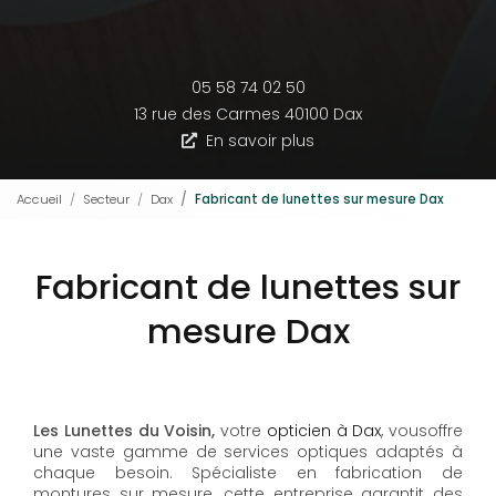
05 58 74 02 50
13 rue des Carmes
40100 Dax
En savoir plus
Accueil
Secteur
Dax
Fabricant de lunettes sur mesure Dax
Fabricant de lunettes sur
mesure Dax
Les Lunettes du Voisin,
votre
opticien à Dax
, vousoffre
une vaste gamme de services optiques adaptés à
chaque besoin. Spécialiste en fabrication de
montures sur mesure, cette entreprise garantit des