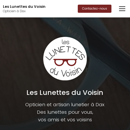
Aller
Les Lunettes du Voisin
au
Contactez-nous
Opticien à Dax
contenu
principal
Les Lunettes du Voisin
Opticien et artisan lunetier à Dax
Des lunettes pour vous,
vos amis et vos voisins