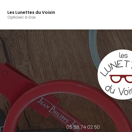
Navigation principal
Aller
au
Les Lunettes du Voisin
contenu
Opticien à Dax
principal
05 58 74 02 50