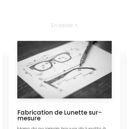
En savoir +
Fabrication de Lunette sur-
mesure
Marre de ne jamais trouver de lunette à