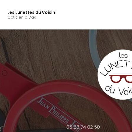
Navigation principal
Aller
au
Les Lunettes du Voisin
contenu
Opticien à Dax
principal
05 58 74 02 50