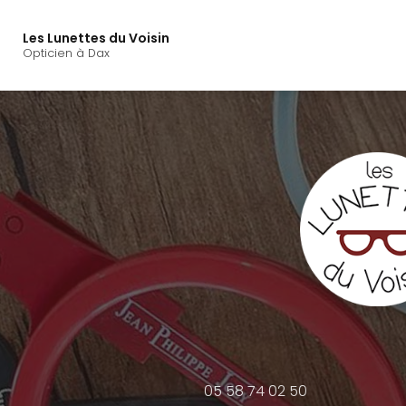
Navigation principal
Aller
au
Les Lunettes du Voisin
contenu
Opticien à Dax
principal
05 58 74 02 50