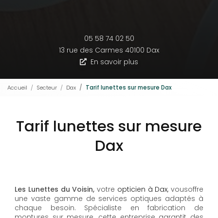
05 58 74 02 50
13 rue des Carmes
40100 Dax
En savoir plus
Accueil
Secteur
Dax
Tarif lunettes sur mesure Dax
Tarif lunettes sur mesure
Dax
Les Lunettes du Voisin,
votre
opticien à Dax
, vousoffre
une vaste gamme de services optiques adaptés à
chaque besoin. Spécialiste en fabrication de
montures sur mesure, cette entreprise garantit des