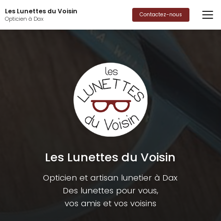
Aller
Les Lunettes du Voisin
au
Contactez-nous
Opticien à Dax
contenu
principal
Les Lunettes du Voisin
Opticien et artisan lunetier à Dax
Des lunettes pour vous,
vos amis et vos voisins