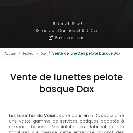
05 58 74 02 50
13 rue des Carmes
40100 Dax
En savoir plus
Accueil
Secteur
Dax
Vente de lunettes pelote basque Dax
Vente de lunettes pelote
basque Dax
Les Lunettes du Voisin,
votre
opticien à Dax
, vousoffre
une vaste gamme de services optiques adaptés à
chaque besoin. Spécialiste en fabrication de
montures sur mesure, cette entreprise garantit des