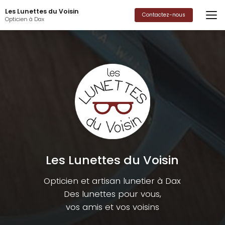
Aller
Les Lunettes du Voisin
au
Contactez-nous
Opticien à Dax
contenu
principal
Les Lunettes du Voisin
Opticien et artisan lunetier à Dax
Des lunettes pour vous,
vos amis et vos voisins