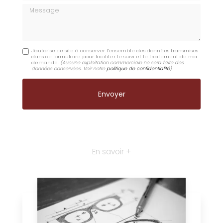
Message
J'autorise ce site à conserver l'ensemble des données transmises
dans ce formulaire pour faciliter le suivi et le traitement de ma
demande.
(Aucune exploitation commerciale ne sera faite des
données conservées. Voir notre
politique de confidentialité
)
En savoir +