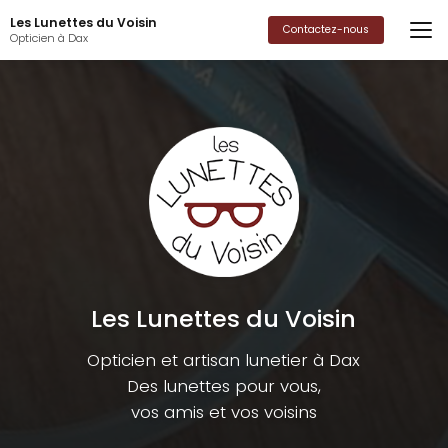
Aller
Les Lunettes du Voisin
au
Contactez-nous
Opticien à Dax
contenu
principal
Les Lunettes du Voisin
Opticien et artisan lunetier à Dax
Des lunettes pour vous,
vos amis et vos voisins