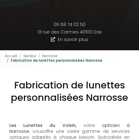
05 58 74 02 50
13 rue des Carmes
40100 Dax
En savoir plus
Accueil
Secteur
Narrosse
Fabrication de lunettes personnalisées Narrosse
Fabrication de lunettes
personnalisées Narrosse
Les Lunettes du Voisin,
votre
opticien à
Narrosse
, vousoffre une vaste gamme de services
optiques adaptés à chaque besoin. Spécialiste en